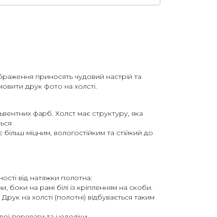
зображення приносять чудовий настрій та
овити друк фото на холсті.
ьвентних фарб. Холст має структуру, яка
ться
 більш міцним, вологостійким та стійкий до
ності від натяжки полотна:
, боки на рамі білі із кріпленням на скоби.
рук на холсті (полотні) відбувається таким
вої переваги та недоліки.