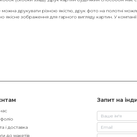
, де можна друкувати різною якістю, друк фото на полотні мож
но якісне зображення для гарного вигляду картин. У компані
єнтам
Запит на інд
нас
фоліо
а і доставка
ги до макетів