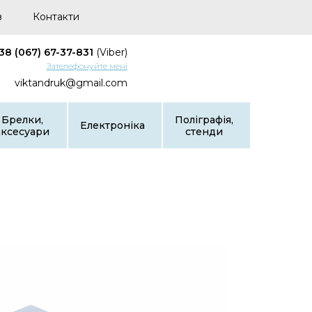
в
Контакти
38 (067) 67-37-831
(Viber)
Зателефонуйте мені
viktandruk@gmail.com
Брелки,
Поліграфія,
Електроніка
аксесуари
стенди