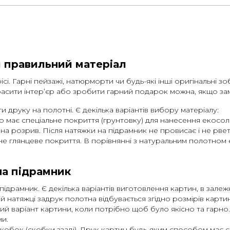
и правильний матеріал
сі. Гарні пейзажі, натюрморти чи будь-які інші оригінальні 
асити інтер’єр або зробити гарний подарок можна, якщо зам
 друку на полотні. Є декілька варіантів вибору матеріалу:
о має спеціальне покриття (грунтовку) для нанесення екосол
 на розрив. Після натяжки на підрамник не провисає і не рве
е глянцеве покриття. В порівнянні з натуральним полотном є
на підрамник
ідрамник. Є декілька варіантів виготовлення картин, в залеж
 натяжці задрук полотна відбувається згідно розмірів картини
 варіант картини, коли потрібно щоб було якісно та гарно. Д
ми.
скобок (скобки ззаді). Друк картин будь-яким способом має с