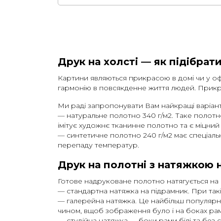
Друк на холсті — як підібрат
Картини являються прикрасою в домі чи у офі
гармонію в повсякденне життя людей. Прикр
Ми раді запропонувати Вам найкращі варіанти
— натуральне полотно 340 г/м2. Таке полотн
імітує художнє тканинне полотно та є міцний
— синтетичне полотно 240 г/м2 має спеціальн
перепаду температур.
Друк на полотні з натяжкою 
Готове надруковане полотно натягується на п
— стандартна натяжка на підрамник. При такій
— галерейна натяжка. Це найбільш популярний
чином, вщоб зображення було і на боках ра
— студійна натяжка — боки рами білі та без 