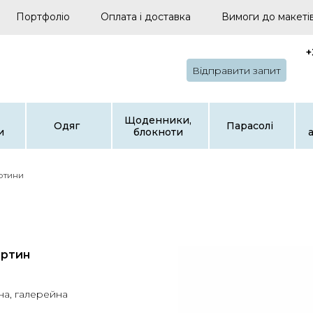
Портфоліо
Оплата і доставка
Вимоги до макеті
+
Відправити запит
Щоденники,
Одяг
Парасолі
и
блокноти
ртини
артин
на, галерейна