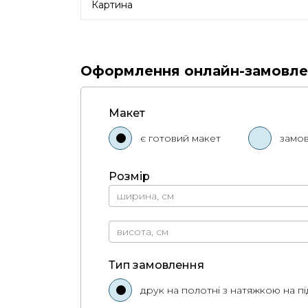
Картина
Оформлення онлайн-замовлен
Макет
є готовий макет
замов
Розмір
Тип замовлення
друк на полотні з натяжкою на п