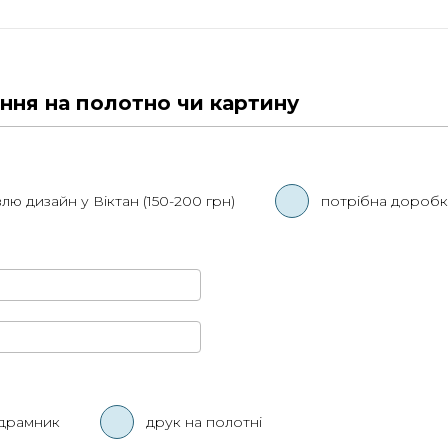
ня на полотно чи картину
лю дизайн у Віктан (150-200 грн)
потрібна доробк
ідрамник
друк на полотні