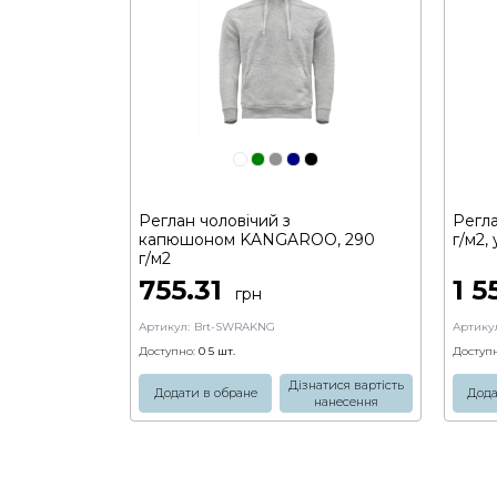
Реглан чоловічий з
Регла
капюшоном KANGAROO, 290
г/м2,
г/м2
755.31
1 5
грн
Артикул:
Brt-SWRAKNG
Артикул
Доступно:
0 5
шт.
Доступн
Дізнатися вартість
Додати в обране
Дода
нанесення