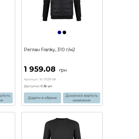
Реглан Franky, 310 г/м2
1 959.08
грн
Артикул:
To-7039-08
Доступно:
0 36
шт.
ртість
Дізнатися вартість
Додати в обране
ня
нанесення