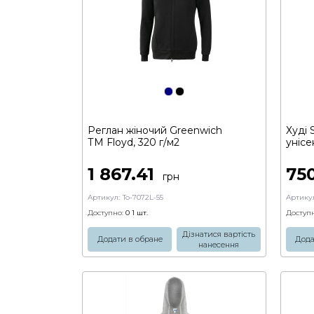
Реглан жіночий Greenwich
Худі 
ТМ Floyd, 320 г/м2
унісе
1 867.41
75
грн
Артикул:
To-7072L-55
Артикул
Доступно:
0 1
шт.
Доступн
Дізнатися вартість
Додати в обране
Дода
нанесення