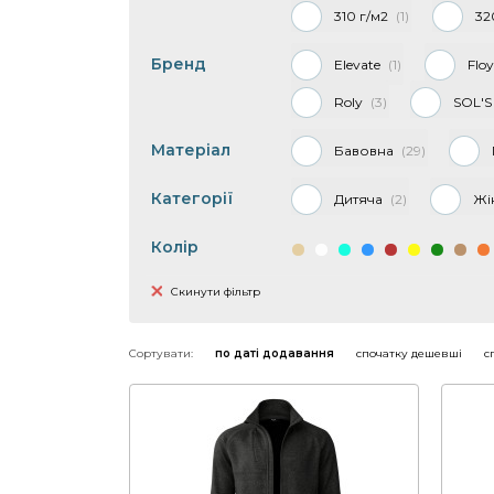
310 г/м2
1
32
Бренд
Elevate
1
Flo
Roly
3
SOL'S
Матеріал
Бавовна
29
Категорії
Дитяча
2
Жі
Колір
Скинути фільтр
Сортувати:
по даті додавання
спочатку дешевші
с