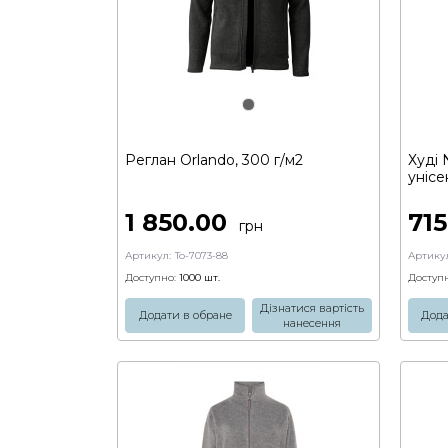
Реглан Orlando, 300 г/м2
Худі 
унісе
1 850.00
71
грн
Артикул:
To-7073-88
Артикул
Доступно:
1000
шт.
Доступн
Дізнатися вартість
Додати в обране
Дода
нанесення