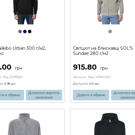
Nikibo Urban 300 г/м2,
Світшот на блискавці SOL'S
кс
Sundae 280 г/м2
5.00
915.80
грн
грн
:
Brg-10090301
Артикул:
Brg- HTB47200
о:
0 95
шт.
Доступно:
0 0
шт.
Дізнатися вартість
Дізнатися ва
ти в обране
Додати в обране
нанесення
нанесен