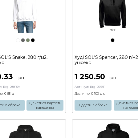
SOL'S Snake, 280 г/м2,
Худі SOL'S Spencer, 280 г/м2
кс
унісекс
0.33
1 250.50
грн
грн
:
Brg-03815A
Артикул:
Brg-02991
о:
0 65
шт.
Доступно:
0 100
шт.
Дізнатися вартість
Дізнатися ва
ти в обране
Додати в обране
нанесення
нанесен