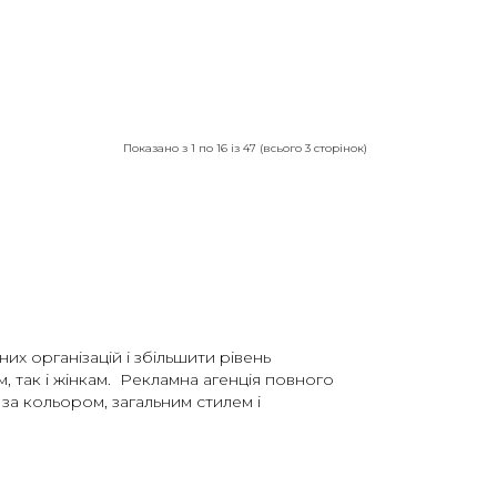
Показано з 1 по 16 із 47 (всього 3 сторінок)
х організацій і збільшити рівень
м, так і жінкам. Рекламна агенція повного
 за кольором, загальним стилем і