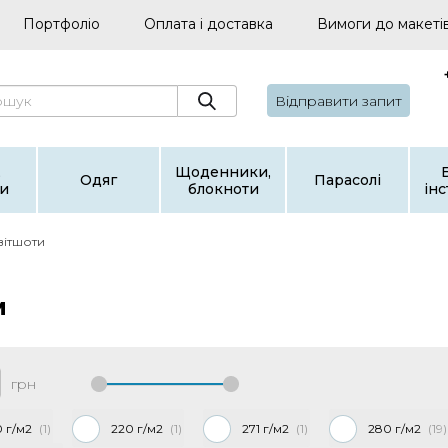
Портфоліо
Оплата і доставка
Вимоги до макеті
Відправити запит
,
Щоденники,
Одяг
Парасолі
и
блокноти
ін
світшоти
м
грн
0 г/м2
1
220 г/м2
1
271 г/м2
1
280 г/м2
19