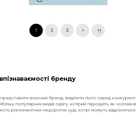
1
2
3
>
>|
 впізнаваємості бренду
представити власний бренд, виділити його серед конкурентни
найбільш популярних видів одягу, котрий підходить як чоловіка
кість різноманітних недорогих худі, котрі можуть відрізнятися