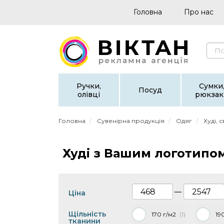
Головна
Про нас
Ручки,
Сумки
Посуд
олівці
рюкзак
Головна
Сувенірна продукція
Одяг
Худі, 
Худі з Вашим логотипо
—
Ціна
Щільність
170 г/м2
1
19
тканини