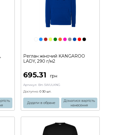
,
Реглан жіночий KANGAROO
LADY, 290 г/м2
695.31
грн
Артикул:
Brt-SWULKNG
Доступно:
0 30
шт.
ртість
Дізнатися вартість
Додати в обране
ня
нанесення