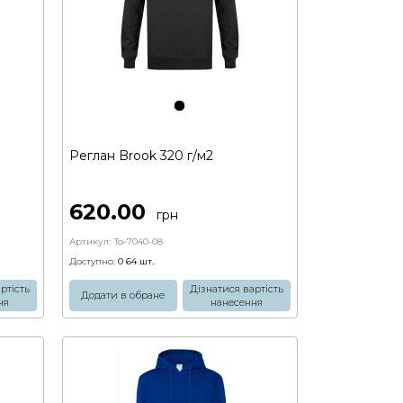
Реглан Brook 320 г/м2
620.00
грн
Артикул:
To-7040-08
Доступно:
0 64
шт.
ртість
Дізнатися вартість
Додати в обране
ня
нанесення