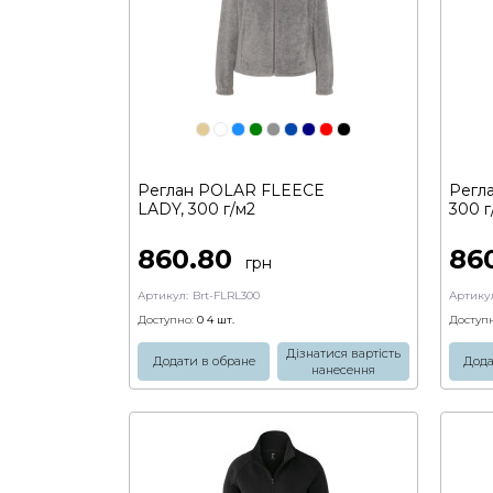
Реглан POLAR FLEECE
Регл
LADY, 300 г/м2
300 г
860.80
86
грн
Артикул:
Brt-FLRL300
Артикул
Доступно:
0 4
шт.
Доступн
Дізнатися вартість
Додати в обране
Дода
нанесення