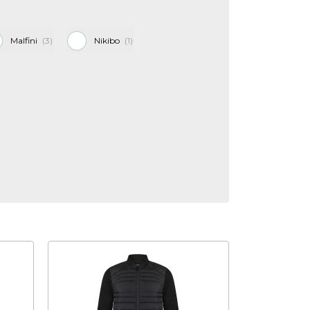
Malfini
3
Nikibo
1