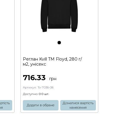
Реглан Kvill TM Floyd, 280 г/
м2, унісекс
716.33
грн
Артикул:
To-7038-08
Доступно:
0 0
шт.
ртість
Дізнатися вартість
Додати в обране
ня
нанесення