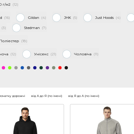
0 г/м2
12
yd
16
Gildan
4
JHK
5
Just Hoods
4
3
Stedman
7
Поліестер
18
ноча
12
Унісекс
21
Чоловіча
11
початку дорожчі
від А до Я (по імені)
від Я до А (по імені)