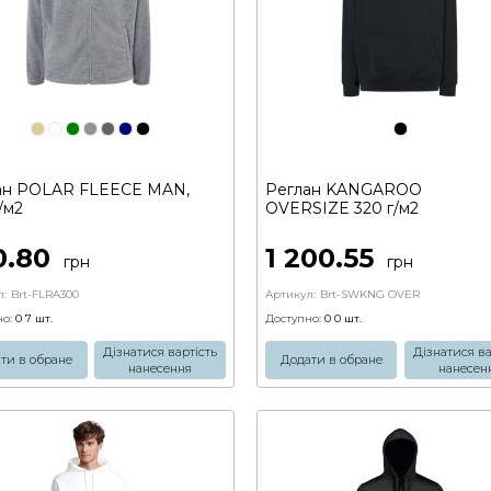
ан POLAR FLEECE MAN,
Реглан KANGAROO
/м2
OVERSIZE 320 г/м2
0.80
1 200.55
грн
грн
:
Brt-FLRA300
Артикул:
Brt-SWKNG OVER
о:
0 7
шт.
Доступно:
0 0
шт.
Дізнатися вартість
Дізнатися ва
ти в обране
Додати в обране
нанесення
нанесен