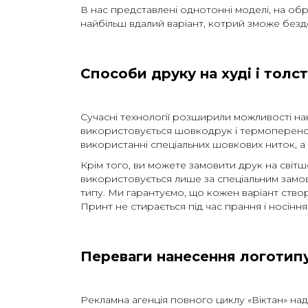
В нас представлені однотонні моделі, на об
найбільш вдалий варіант, котрий зможе без
Способи друку на худі і толс
Сучасні технології розширили можливості нан
використовується шовкодрук і термоперенос
використанні спеціальних шовкових ниток, 
Крім того, ви можете замовити друк на світ
використовується лише за спеціальним замов
типу. Ми гарантуємо, що кожен варіант створ
Принт не стирається під час прання і носіння
Переваги нанесення логотипу 
Рекламна агенція повного циклу «Віктан» на