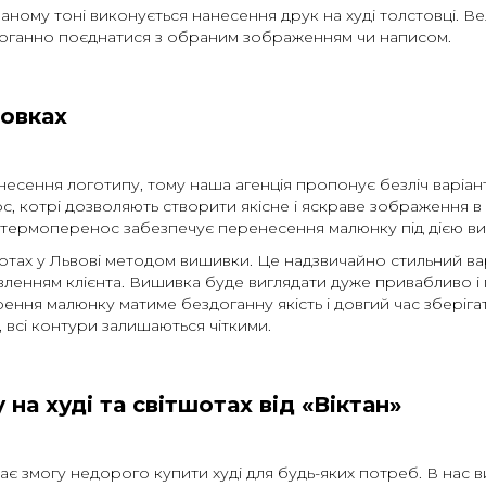
раному тоні виконується нанесення друк на худі толстовці. 
доганно поєднатися з обраним зображенням чи написом.
товках
есення логотипу, тому наша агенція пропонує безліч варіант
, котрі дозволяють створити якісне і яскраве зображення в
а термоперенос забезпечує перенесення малюнку під дією в
шотах у Львові методом вишивки. Це надзвичайно стильний ва
ленням клієнта. Вишивка буде виглядати дуже привабливо і 
ення малюнку матиме бездоганну якість і довгий час зберіга
, всі контури залишаються чіткими.
на худі та світшотах від «Віктан»
дає змогу недорого купити худі для будь-яких потреб. В нас