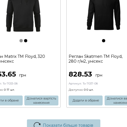
н Matrix TM Floyd, 320
Реглан Skatmen TM Floyd,
 унісекс
280 г/м2, унісекс
53.65
828.53
грн
грн
:
To-7033-08
Артикул:
To-7037-08
о:
0 17
шт.
Доступно:
0 0
шт.
Дізнатися вартість
Дізнатися ва
ти в обране
Додати в обране
нанесення
нанесен
Показати більше товарів