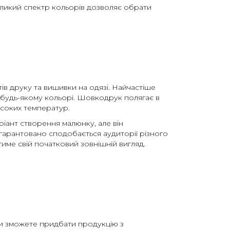
Великий спектр кольорів дозволяє обрати
ів друку та вишивки на одязі. Найчастіше
 будь-якому кольорі. Шовкодрук полягає в
исоких температур.
ріант створення малюнку, але він
гарантовано сподобається аудиторії різного
тиме свій початковий зовнішній вигляд.
 ви зможете придбати продукцію з