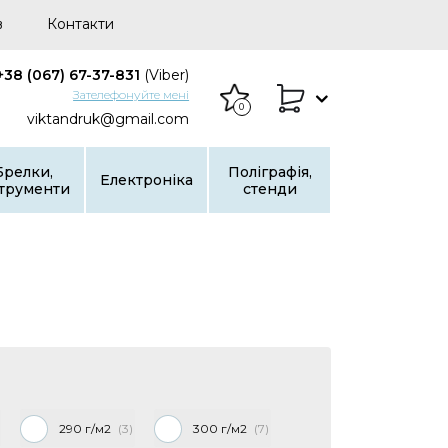
в
Контакти
+38 (067) 67-37-831
(Viber)
Зателефонуйте мені
0
viktandruk@gmail.com
Брелки,
Поліграфія,
Електроніка
струменти
стенди
290 г/м2
3
300 г/м2
7