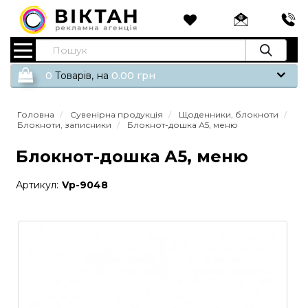
0
Tоварів,
на
0.00
грн
Головна
Сувенірна продукція
Щоденники, блокноти
Блокноти, записники
Блокнот-дошка А5, меню
Блокнот-дошка А5, меню
Артикул:
Vp-9048