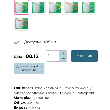
Доступно
499
шт
88.12
У кошик
Ціна:
Дізнатися вартість
нанесення
Опис:
горнятко керамічне
Love
з ручкою у
вигляді сердечка. Обідок та ручка кольорові
Матеріал:
кераміка
Об'єм:
330 мл
Висота:
90 мм