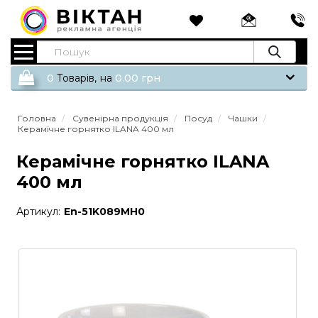
0
Tоварів,
на
0.00
грн
Головна
Сувенірна продукція
Посуд
Чашки
Керамічне горнятко ILANA 400 мл
Керамічне горнятко ILANA
400 мл
Артикул:
En-51K089MH0