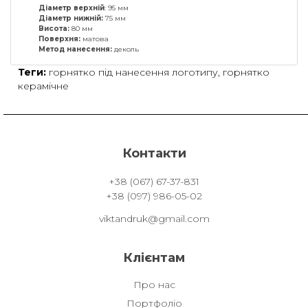
Діаметр верхній
: 95 мм
Діаметр нижній:
75 мм
Висота:
80 мм
Поверхня:
матова
Метод нанесення:
деколь
Теги:
горнятко під нанесення логотипу
,
горнятко
керамічне
Контакти
+38 (067) 67-37-831
+38 (097) 986-05-02
viktandruk@gmail.com
Клієнтам
Про нас
Портфоліо