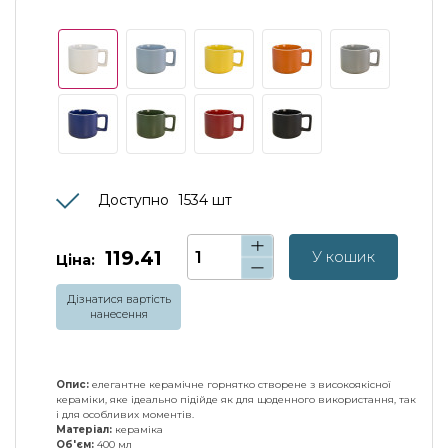
Доступно
1534
шт
119.41
У кошик
Ціна:
Дізнатися вартість
нанесення
Опис:
елегантне керамічне горнятко створене з високоякісної
кераміки, яке ідеально підійде як для щоденного використання, так
і для особливих моментів.
Матеріал:
кераміка
Об'єм:
400 мл