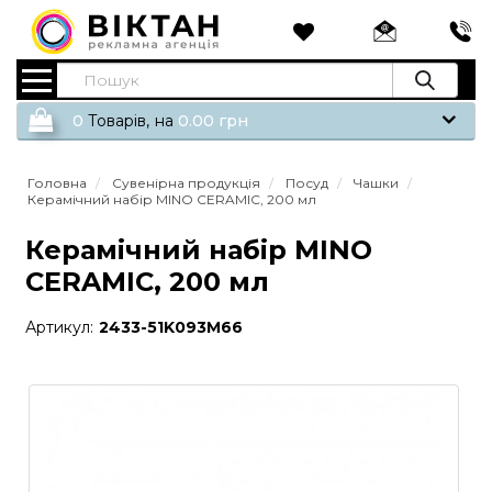
0
Tоварів,
на
0.00
грн
Головна
Сувенірна продукція
Посуд
Чашки
Керамічний набір MINO CERAMIC, 200 мл
Керамічний набір MINO
CERAMIC, 200 мл
Артикул:
2433-51K093M66