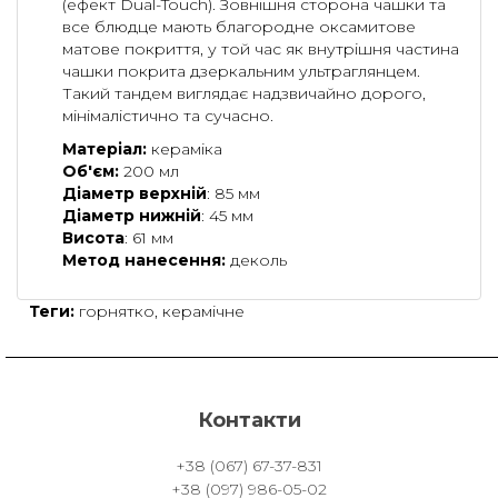
(ефект Dual-Touch). Зовнішня сторона чашки та
все блюдце мають благородне оксамитове
матове покриття, у той час як внутрішня частина
чашки покрита дзеркальним ультраглянцем.
Такий тандем виглядає надзвичайно дорого,
мінімалістично та сучасно.
Матеріал:
кераміка
Об'єм:
200 мл
Діаметр верхній
: 85 мм
Діаметр нижній
: 45 мм
Висота
: 61 мм
Метод нанесення:
деколь
Теги:
горнятко
,
керамічне
Контакти
+38 (067) 67-37-831
+38 (097) 986-05-02