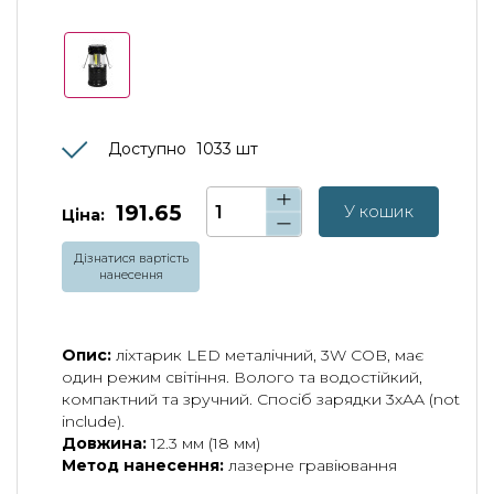
Доступно
1033
шт
191.65
У кошик
Ціна:
Дізнатися вартість
нанесення
Опис:
ліхтарик LED металічний, 3W COB, має
один режим світіння. Волого та водостійкий,
компактний та зручний. Спосіб зарядки 3хАА (not
include).
Довжина:
12.3 мм (18 мм)
Метод нанесення:
лазерне гравіювання