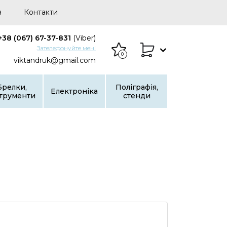
в
Контакти
+38 (067) 67-37-831
(Viber)
Зателефонуйте мені
0
viktandruk@gmail.com
Брелки,
Поліграфія,
Електроніка
струменти
стенди