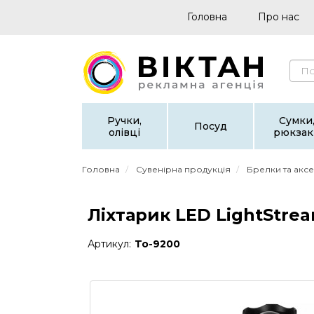
Головна
Про нас
Ручки,
Сумки
Посуд
олівці
рюкзак
Головна
Сувенірна продукція
Брелки та акс
Ліхтарик LED LightStre
Артикул:
To-9200