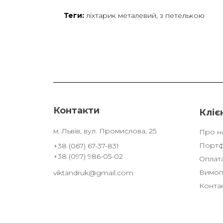
Теги:
ліхтарик металевий
,
з петелькою
Контакти
Кліє
м. Львів, вул. Промислова, 25
Про н
Портф
+38 (067) 67-37-831
+38 (097) 986-05-02
Оплата
Вимоги
viktandruk@gmail.com
Конта