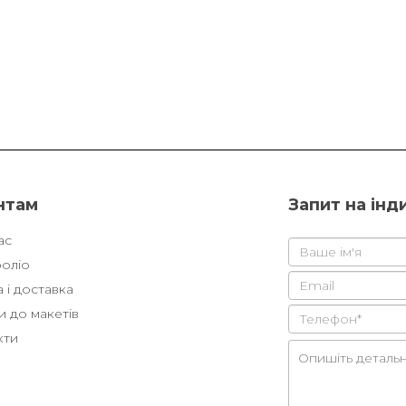
нтам
Запит на інд
ас
оліо
 і доставка
 до макетів
кти