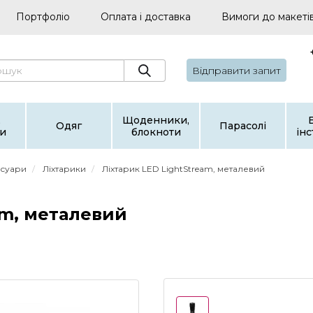
Портфоліо
Оплата і доставка
Вимоги до макеті
Відправити запит
,
Щоденники,
Одяг
Парасолі
и
блокноти
ін
есуари
Ліхтарики
Ліхтарик LED LightStream, металевий
am, металевий