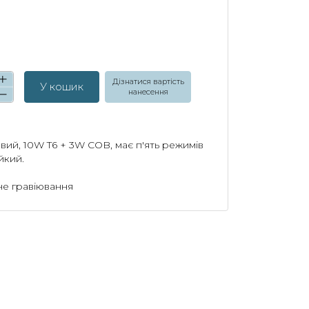
Дізнатися вартість
У кошик
нанесення
вий, 10W T6 + 3W COB, має п'ять режимів
йкий.
е гравіювання