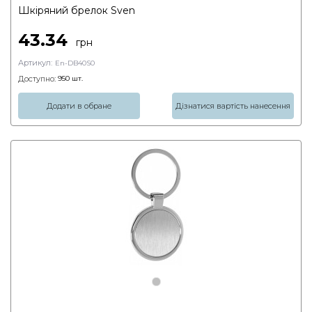
Шкіряний брелок Sven
43.34
грн
Артикул:
En-DB40S0
Доступно:
950
шт.
Додати в обране
Дізнатися вартість нанесення