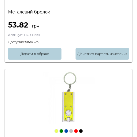
Металевий брелок
53.82
грн
Артикул:
Es-990280
Доступно:
6828
шт.
Додати в обране
Дізнатися вартість нанесення