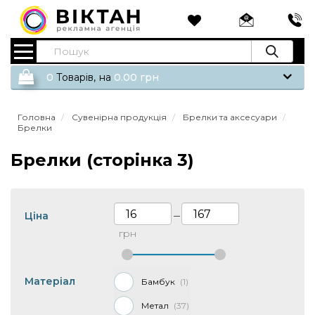
0
Tоварів,
на
0.00
грн
Головна
Сувенірна продукція
Брелки та аксесуари
Брелки
Брелки (сторінка 3)
Ціна
—
грн
Матеріал
Бамбук
1
Метал
37