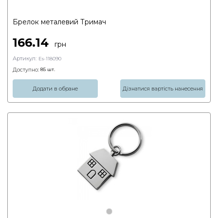
Брелок металевий Тримач
166.14
грн
Артикул:
Es-118090
Доступно:
85
шт.
Додати в обране
Дізнатися вартість нанесення