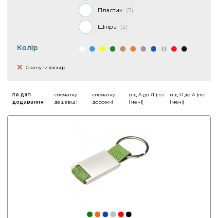
Пластик
7
Шкіра
2
Колір
Скинути фільтр
по даті
спочатку
спочатку
від А до Я (по
від Я до А (по
додавання
дешевші
дорожчі
імені)
імені)