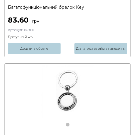
Багатофункціональний брелок Key
83.60
грн
Артикул:
To-9110
Доступно:
0
шт.
Додати в обране
Дізнатися вартість нанесення