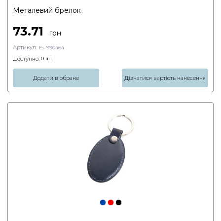
Металевий брелок
73.71
грн
Артикул:
Es-990464
Доступно:
0
шт.
Додати в обране
Дізнатися вартість нанесення