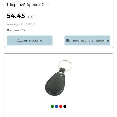
Шкіряний брелок Olaf
54.45
грн
Артикул:
En-DB30S0
Доступно:
0
шт.
Додати в обране
Дізнатися вартість нанесення