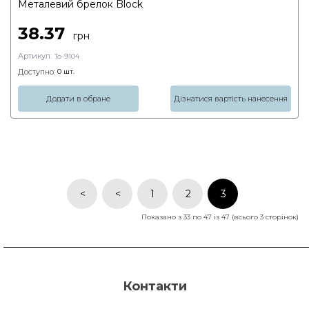
Металевий брелок Block
38.37
грн
Артикул:
To-9104
Доступно:
0
шт.
Додати в обране
Дізнатися вартість нанесення
<
<
1
2
3
Показано з 33 по 47 із 47 (всього 3 сторінок)
Контакти