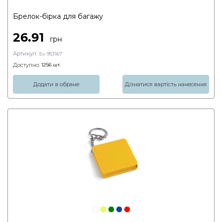
Брелок-бірка для багажу
26.91
грн
Артикул:
Es-953167
Доступно:
1256
шт.
Додати в обране
Дізнатися вартість нанесення