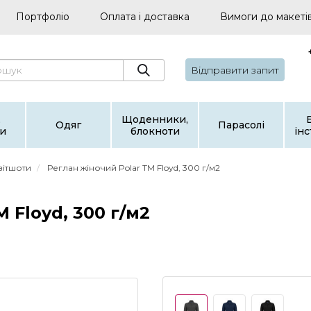
Портфоліо
Оплата і доставка
Вимоги до макеті
Відправити запит
,
Щоденники,
Одяг
Парасолі
и
блокноти
ін
світшоти
Реглан жіночий Polar TM Floyd, 300 г/м2
 Floyd, 300 г/м2