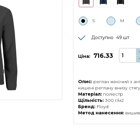
S
M
Доступно
49
шт
716.33
Ціна:
Опис:
реглан жіночий з ант
кишені реглану внизу стя
Матеріал:
поліестр
Щільність:
300 г/м2
Бренд:
Floyd
Метод нанесення:
вишив