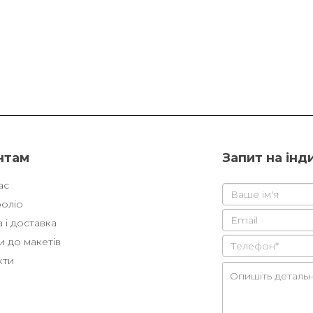
нтам
Запит на інд
ас
оліо
 і доставка
 до макетів
кти