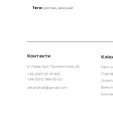
Теги:
реглан
,
жіночий
Контакти
Кліє
м. Львів, вул. Промислова, 25
Про н
Портф
+38 (067) 67-37-831
+38 (097) 986-05-02
Оплата
Вимоги
viktandruk@gmail.com
Конта