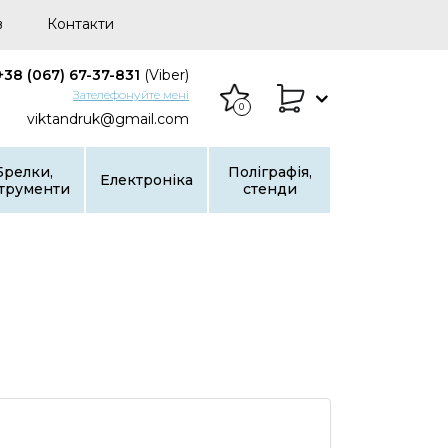
в
Контакти
+38 (067) 67-37-831
(Viber)
Зателефонуйте мені
0
viktandruk@gmail.com
Брелки,
Поліграфія,
Електроніка
струменти
стенди