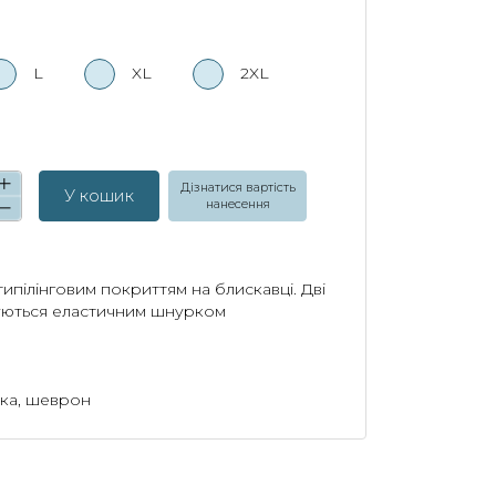
L
XL
2XL
Дізнатися вартість
У кошик
нанесення
ипілінговим покриттям на блискавці. Дві
гуються еластичним шнурком
ка, шеврон