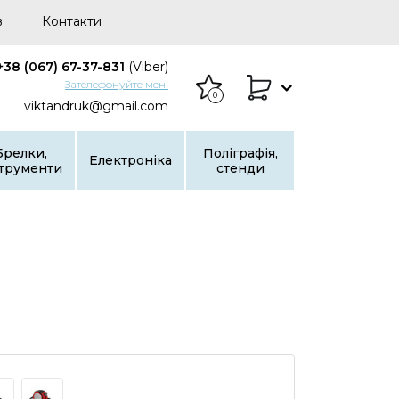
в
Контакти
+38 (067) 67-37-831
(Viber)
Зателефонуйте мені
0
viktandruk@gmail.com
Брелки,
Поліграфія,
Електроніка
струменти
стенди