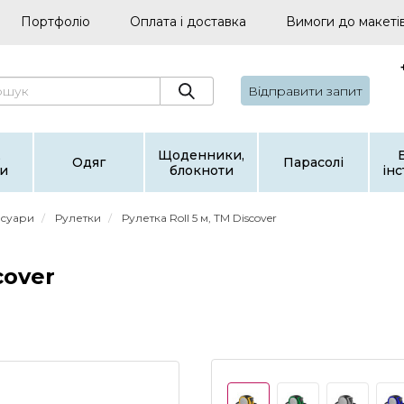
Портфоліо
Оплата і доставка
Вимоги до макеті
Відправити запит
,
Щоденники,
Одяг
Парасолі
и
блокноти
ін
есуари
Рулетки
Рулетка Roll 5 м, ТМ Discover
cover