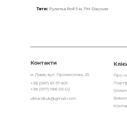
Теги:
Рулетка Roll 5 м
,
ТМ Discover
Контакти
Кліє
м. Львів, вул. Промислова, 25
Про н
Портф
+38 (067) 67-37-831
+38 (097) 986-05-02
Оплата
Вимоги
viktandruk@gmail.com
Конта