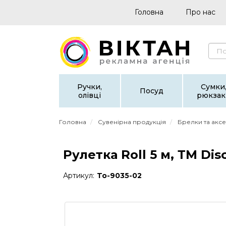
Головна
Про нас
Ручки,
Сумки
Посуд
олівці
рюкзак
Головна
Сувенірна продукція
Брелки та акс
Рулетка Roll 5 м, ТМ Dis
Артикул:
To-9035-02