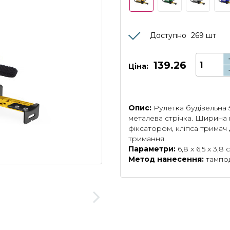
Доступно
269
шт
139.26
Ціна:
Опис:
Рулетка будівельна 
металева стрічка. Ширина 
фіксатором, кліпса тримач
тримання.
Параметри:
6,8 х 6,5 х 3,8 
Метод нанесення:
тампод