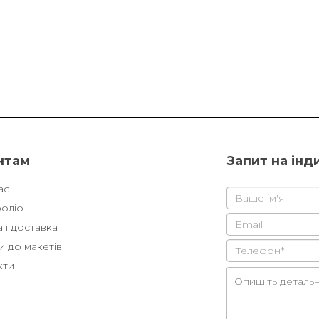
нтам
Запит на інд
ас
оліо
 і доставка
 до макетів
кти