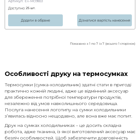
Артикул:
En-MO9853
Доступно:
25
шт.
Додати в обране
Дізнатися вартість нанесення
Показано з 1 по 7 із 7 (всього 1 сторінок)
Особливості друку на термосумках
Термосумки (сумка-холодильник) здатні стати в пригоді
практично кожній людині, адже це відмінний аксесуар
для збереження потрібної температури продуктів,
незалежно від умов навколишнього середовища.
Послуга нанесення логотипу на сумки холодильники
з’явилась відносно нещодавно, але вона вже має попит.
Друк на сумках холодильниках – це досить складна
робота, адже тканина, із якої виготовлений аксесуар має
безліч особливостей. Щоб забезпечити довговічність