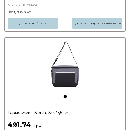
Артикул:
Es-398408
Доступно:
4
шт.
Додати в обране
Дізнатися вартість нанесення
Термосумка North, 22х27,5 см
491.74
грн