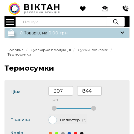
0
Tоварів,
на
0.00
грн
Головна
Сувенірна продукція
Сумки, рюкзаки
Термосумки
Термосумки
Ціна
—
грн
Тканина
Поліестер
7
Колір