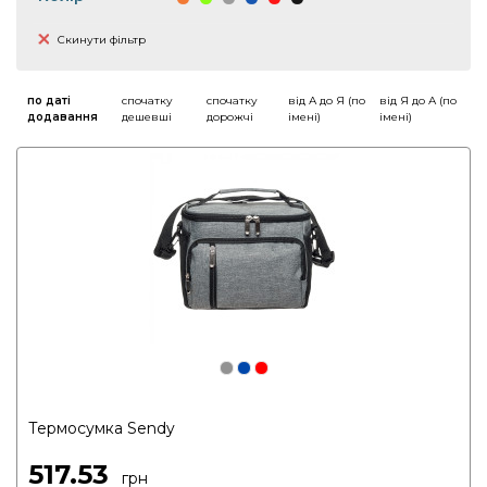
Скинути фільтр
по даті
спочатку
спочатку
від А до Я (по
від Я до А (по
додавання
дешевші
дорожчі
імені)
імені)
Термосумка Sendy
517.53
грн