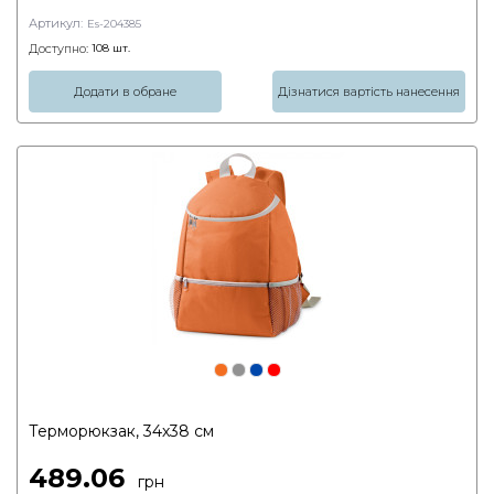
Артикул:
Es-204385
Доступно:
108
шт.
Додати в обране
Дізнатися вартість нанесення
Терморюкзак, 34х38 см
489.06
грн