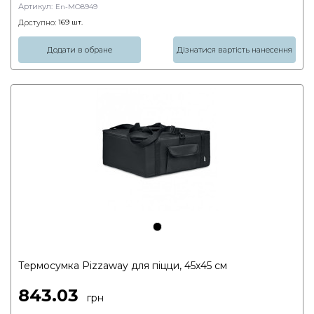
Артикул:
En-MO8949
Доступно:
169
шт.
Додати в обране
Дізнатися вартість нанесення
Термосумка Pizzaway для піцци, 45х45 см
843.03
грн