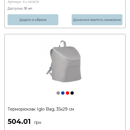
Артикул:
En-MO6191
Доступно:
32
шт.
Додати в обране
Дізнатися вартість нанесення
Терморюкзак Iglo Bag, 35х29 см
504.01
грн