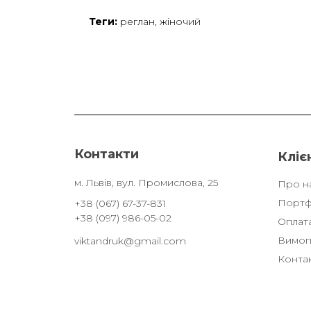
Теги:
реглан
,
жіночий
Контакти
Кліє
м. Львів, вул. Промислова, 25
Про н
Портф
+38 (067) 67-37-831
+38 (097) 986-05-02
Оплата
Вимоги
viktandruk@gmail.com
Конта