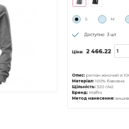
S
M
Доступно
3
шт
2 466.22
Ціна:
Опис:
реглан жіночий зі 1
Матеріал:
100% бавовна
Щільність:
320 г/м2
Бренд:
Malfini
Метод нанесення:
вишив