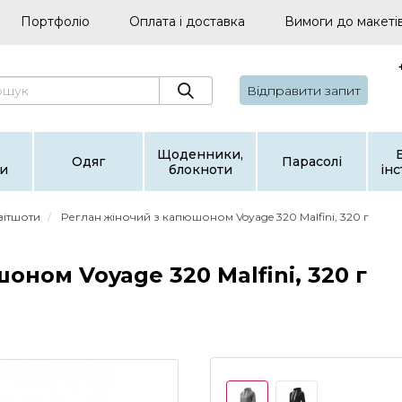
Портфоліо
Оплата і доставка
Вимоги до макеті
Відправити запит
,
Щоденники,
Одяг
Парасолі
и
блокноти
ін
світшоти
Реглан жіночий з капюшоном Voyage 320 Malfini, 320 г
оном Voyage 320 Malfini, 320 г