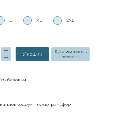
L
XL
2XL
Дізнатися вартість
У кошик
нанесення
00% бавовни.
ка, шовкодрук, термотрансфер