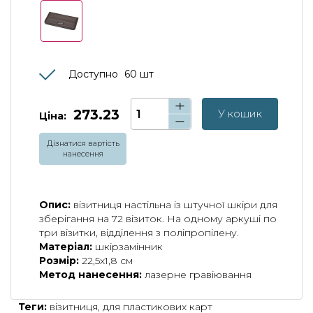
Доступно
60
шт
273.23
У кошик
Ціна:
Дізнатися вартість
нанесення
Опис:
візитниця настільна із штучної шкіри для
зберігання на 72 візиток. На одному аркуші по
три візитки, відділення з поліпропілену.
Матеріал:
шкірзамінник
Розмір:
22,5х1,8 см
Метод нанесення:
лазерне гравіювання
Теги:
візитниця
,
для пластикових карт