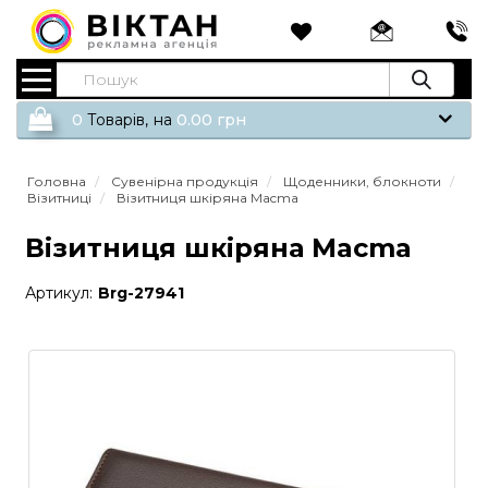
0
Tоварів,
на
0.00
грн
Головна
Сувенірна продукція
Щоденники, блокноти
Візитниці
Візитниця шкіряна Macma
Візитниця шкіряна Macma
Артикул:
Brg-27941