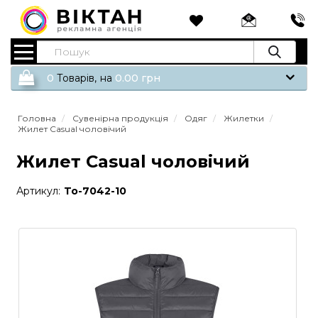
0
Tоварів,
на
0.00
грн
Головна
Сувенірна продукція
Одяг
Жилетки
Жилет Casual чоловічий
Жилет Casual чоловічий
Артикул:
To-7042-10